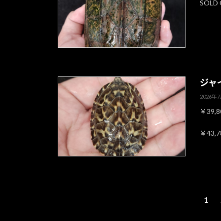
SOLD
ジャ
2026年
￥39,
￥43,
投
1
固
定
稿