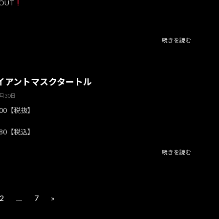
 OUT
続きを読む
イアントマスクタートル
7月30日
800【税抜】
780【税込】
続きを読む
2
…
7
»
固
固
定
定