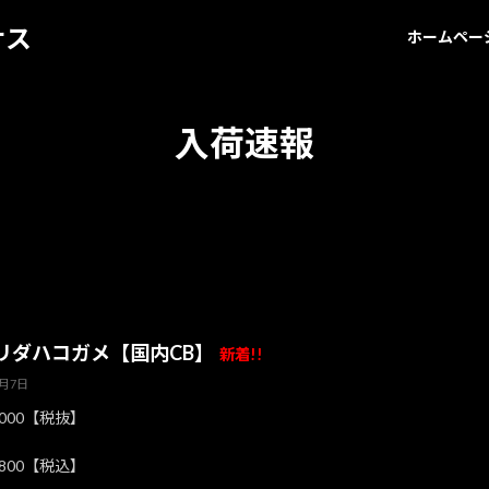
サス
ホームペー
入荷速報
リダハコガメ【国内CB】
新着!!
8月7日
,000【税抜】
,800【税込】