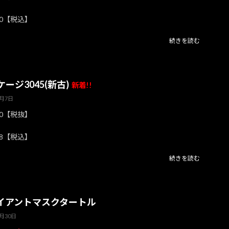
00【税込】
続きを読む
ージ3045(新古)
新着!!
8月7日
80【税抜】
78【税込】
続きを読む
イアントマスクタートル
7月30日