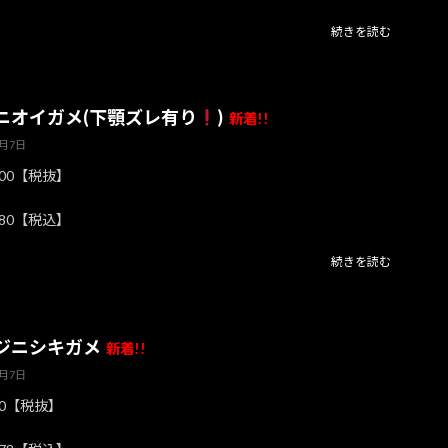
続きを読む
ニオイガメ(下顎ズレ有り
)
新着!!
8月7日
800【税抜】
280【税込】
続きを読む
ジニシキガメ
新着!!
8月7日
80【税抜】