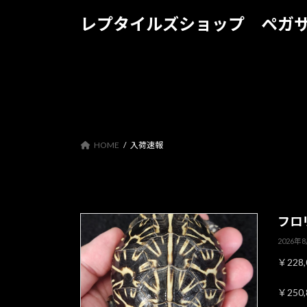
コ
ナ
レプタイルズショップ ペガ
ン
ビ
テ
ゲ
ン
ー
ツ
シ
へ
ョ
ス
ン
キ
に
ッ
移
HOME
入荷速報
プ
動
フロ
2026年
￥228
￥250