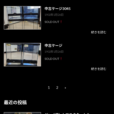
中古ケージ3045
1902年1月26日
SOLD OUT
続きを読む
中古ケージ
1902年1月26日
SOLD OUT
続きを読む
投
1
2
»
固
固
定
定
稿
ペ
ペ
最近の投稿
ー
ー
の
ジ
ジ
ペ