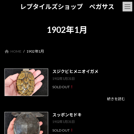
コ
ナ
レプタイルズショップ ペガサス
ン
ビ
テ
ゲ
ン
ー
ツ
シ
1902年1月
へ
ョ
ス
ン
キ
に
ッ
移
HOME
1902年1月
プ
動
スジクビヒメニオイガメ
1902年1月31日
SOLD OUT
続きを読む
スッポンモドキ
1902年1月31日
SOLD OUT