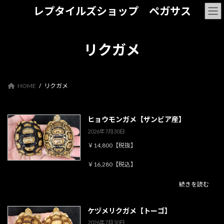
コ
ナ
レプタイルズショップ ペガサス
ン
ビ
テ
ゲ
ン
ー
ツ
シ
リクガメ
へ
ョ
ス
ン
キ
に
ッ
移
HOME
リクガメ
プ
動
ヒョウモンガメ【ザンビア産】
2026年7月30日
￥14,800【税抜】
￥16,280【税込】
続きを読む
ケヅメリクガメ【トーゴ】
2026年7月30日