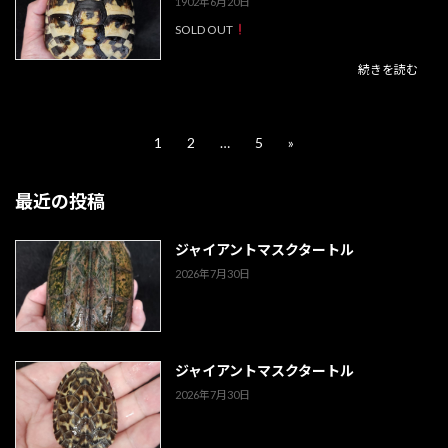
1902年6月20日
SOLD OUT
続きを読む
投
1
2
…
5
»
固
固
固
定
定
定
稿
ペ
ペ
ペ
最近の投稿
ー
ー
ー
の
ジ
ジ
ジ
ペ
ジャイアントマスクタートル
ー
2026年7月30日
ジ
送
ジャイアントマスクタートル
り
2026年7月30日