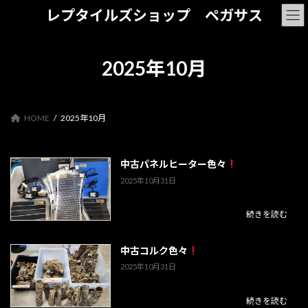
コ
ナ
レプタイルズショップ ペガサス
ン
ビ
テ
ゲ
ン
ー
ツ
シ
2025年10月
へ
ョ
ス
ン
キ
に
ッ
移
HOME
2025年10月
プ
動
中古パネルヒーター色々
2025年10月31日
続きを読む
中古コルク色々
2025年10月31日
続きを読む