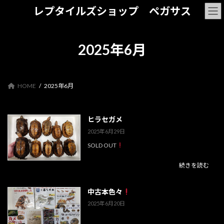
コ
ナ
レプタイルズショップ ペガサス
ン
ビ
テ
ゲ
ン
ー
ツ
シ
2025年6月
へ
ョ
ス
ン
キ
に
ッ
移
HOME
2025年6月
プ
動
ヒラセガメ
2025年6月29日
SOLD OUT
続きを読む
中古本色々
2025年6月20日