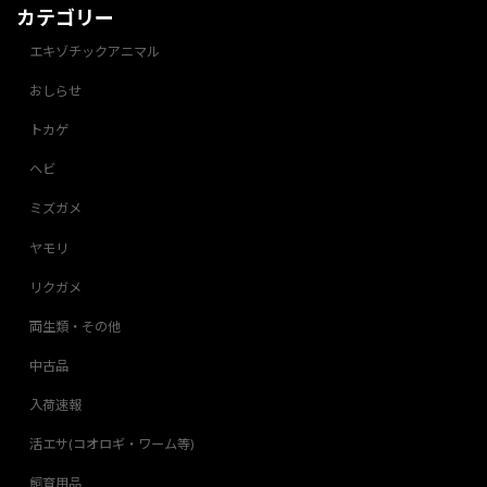
カテゴリー
エキゾチックアニマル
おしらせ
トカゲ
ヘビ
ミズガメ
ヤモリ
リクガメ
両生類・その他
中古品
入荷速報
活エサ(コオロギ・ワーム等)
飼育用品