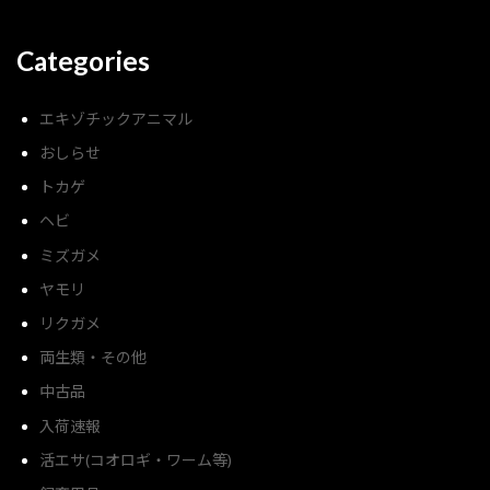
Categories
エキゾチックアニマル
おしらせ
トカゲ
ヘビ
ミズガメ
ヤモリ
リクガメ
両生類・その他
中古品
入荷速報
活エサ(コオロギ・ワーム等)