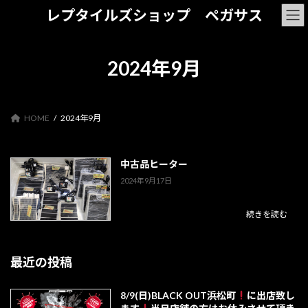
コ
ナ
レプタイルズショップ ペガサス
ン
ビ
テ
ゲ
ン
ー
ツ
シ
2024年9月
へ
ョ
ス
ン
キ
に
ッ
移
HOME
2024年9月
プ
動
中古品ヒーター
2024年9月17日
続きを読む
最近の投稿
8/9(日)BLACK OUT浜松町
に出店致し