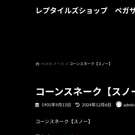
コ
ナ
レプタイルズショップ ペガ
ン
ビ
テ
ゲ
ン
ー
ツ
シ
へ
ョ
ス
ン
キ
に
ッ
移
HOME
ヘビ
コーンスネーク【スノー】
プ
動
コーンスネーク【スノ
最
1901年9月13日
2024年12月6日
admin
終
更
コーンスネーク【スノー】
新
日
時