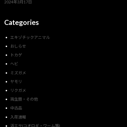
2024年3月17日
Categories
エキゾチックアニマル
おしらせ
トカゲ
ヘビ
ミズガメ
ヤモリ
リクガメ
両生類・その他
中古品
入荷速報
活エサ(コオロギ・ワーム等)