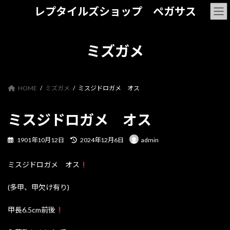
コ
ナ
レプタイルズショップ ペガサス
ン
ビ
テ
ゲ
ン
ー
ツ
シ
ミズガメ
へ
ョ
ス
ン
キ
に
ッ
移
HOME
ミズガメ
ミスジドロガメ オス
プ
動
ミスジドロガメ オス
最
1901年10月12日
2024年12月6日
admin
終
更
ミスジドロガメ オス
新
日
時
(多甲、甲欠け有り)
:
甲長6.5cm前後