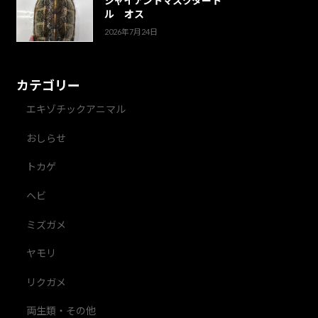
ジャイアントマスクタート
ル オス
2026年7月24日
カテゴリー
エキゾチックアニマル
おしらせ
トカゲ
ヘビ
ミズガメ
ヤモリ
リクガメ
両生類・その他