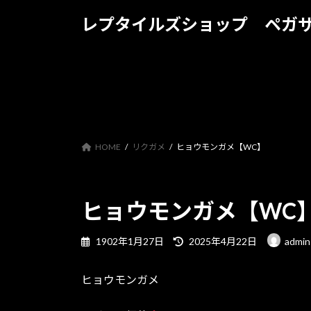
コ
ナ
レプタイルズショップ ペガ
ン
ビ
テ
ゲ
ン
ー
ツ
シ
へ
ョ
ス
ン
キ
に
ッ
移
HOME
リクガメ
ヒョウモンガメ【WC】
プ
動
ヒョウモンガメ【WC
最
1902年1月27日
2025年4月22日
admin
終
更
ヒョウモンガメ
新
日
時