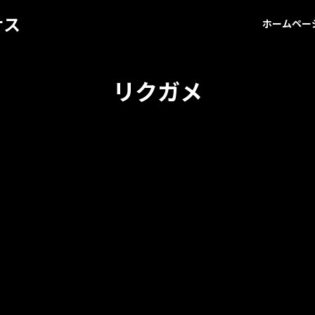
サス
ホームペー
リクガメ
】