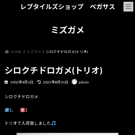
コ
ナ
レプタイルズショップ ペガサス
ン
ビ
テ
ゲ
ン
ー
ツ
シ
ミズガメ
へ
ョ
ス
ン
キ
に
ッ
移
HOME
ミズガメ
シロクチドロガメ(トリオ)
プ
動
シロクチドロガメ(トリオ)
最
1902年4月1日
2025年8月31日
admin
終
更
シロクチドロガメ
新
日
時
1、
2
:
トリオで入荷致しました