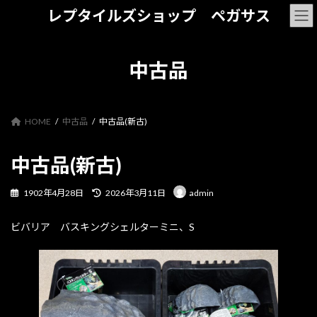
コ
ナ
レプタイルズショップ ペガサス
ン
ビ
テ
ゲ
ン
ー
ツ
シ
中古品
へ
ョ
ス
ン
キ
に
ッ
移
HOME
中古品
中古品(新古)
プ
動
中古品(新古)
最
1902年4月28日
2026年3月11日
admin
終
更
ビバリア バスキングシェルターミニ、S
新
日
時
: