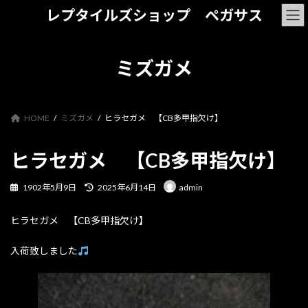
コ
ナ
レプタイルズショップ ペガサス
ン
ビ
テ
ゲ
ン
ー
ツ
シ
ミズガメ
へ
ョ
ス
ン
キ
に
ッ
移
HOME
ミズガメ
ヒラセガメ 【CB多甲指欠け】
プ
動
ヒラセガメ 【CB多甲指欠け】
最
1902年5月9日
2025年6月14日
admin
終
更
ヒラセガメ 【CB多甲指欠け】
新
日
時
入荷致しました
: