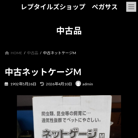
コ
ナ
レプタイルズショップ ペガサス
ン
ビ
テ
ゲ
ン
ー
ツ
シ
中古品
へ
ョ
ス
ン
キ
に
ッ
移
HOME
中古品
中古ネットケージM
プ
動
中古ネットケージM
最
1902年5月26日
2026年4月10日
admin
終
更
新
日
時
: