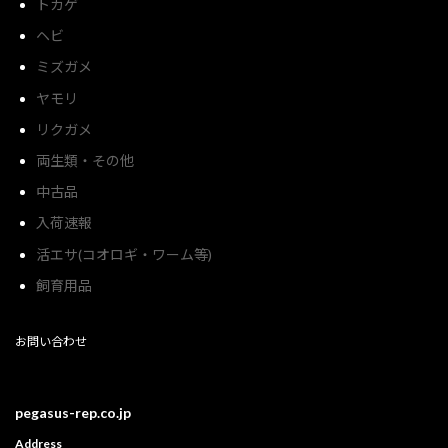
トカゲ
ヘビ
ミズガメ
ヤモリ
リクガメ
両生類・その他
中古品
入荷速報
活エサ(コオロギ・ワーム等)
飼育用品
お問い合わせ
pegasus-rep.co.jp
Address