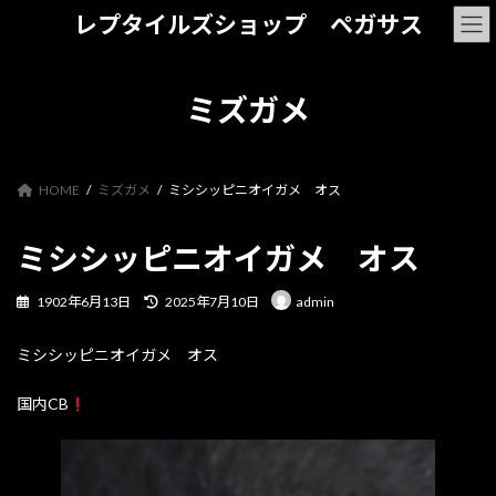
コ
ナ
レプタイルズショップ ペガサス
ン
ビ
テ
ゲ
ン
ー
ツ
シ
ミズガメ
へ
ョ
ス
ン
キ
に
ッ
移
HOME
ミズガメ
ミシシッピニオイガメ オス
プ
動
ミシシッピニオイガメ オス
最
1902年6月13日
2025年7月10日
admin
終
更
ミシシッピニオイガメ オス
新
日
時
国内CB
: