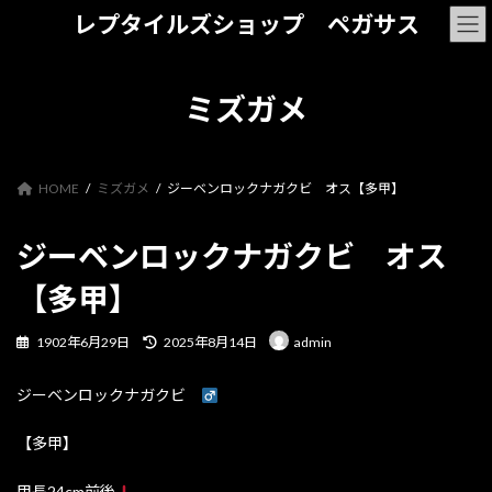
コ
ナ
レプタイルズショップ ペガサス
ン
ビ
テ
ゲ
ン
ー
ツ
シ
ミズガメ
へ
ョ
ス
ン
キ
に
ッ
移
HOME
ミズガメ
ジーベンロックナガクビ オス【多甲】
プ
動
ジーベンロックナガクビ オス
【多甲】
最
1902年6月29日
2025年8月14日
admin
終
更
ジーベンロックナガクビ
新
日
時
【多甲】
:
甲長24cm前後