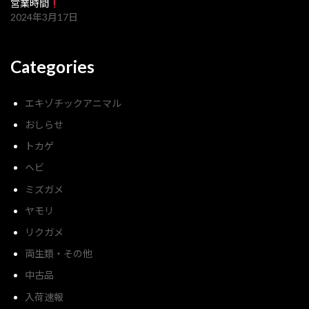
営業時間
2024年3月17日
Categories
エキゾチックアニマル
おしらせ
トカゲ
ヘビ
ミズガメ
ヤモリ
リクガメ
両生類・その他
中古品
入荷速報