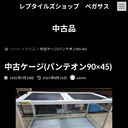
コ
ナ
レプタイルズショップ ペガサス
ン
ビ
テ
ゲ
ン
ー
ツ
シ
中古品
へ
ョ
ス
ン
キ
に
ッ
移
HOME
中古品
中古ケージ(パンテオン90×45)
プ
動
中古ケージ(パンテオン90×45)
最
1902年7月18日
2025年8月31日
admin
終
更
新
日
時
: