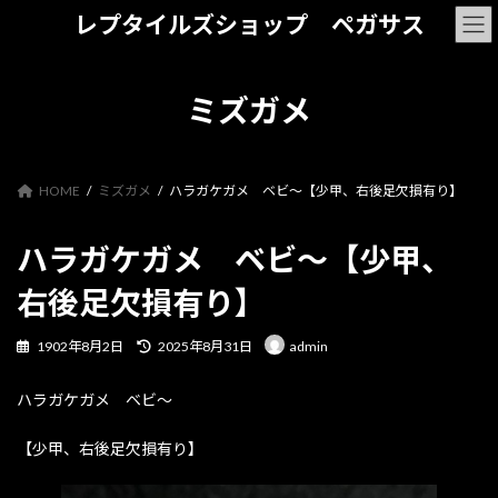
コ
ナ
レプタイルズショップ ペガサス
ン
ビ
テ
ゲ
ン
ー
ツ
シ
ミズガメ
へ
ョ
ス
ン
キ
に
ッ
移
HOME
ミズガメ
ハラガケガメ ベビ～【少甲、右後足欠損有り】
プ
動
ハラガケガメ ベビ～【少甲、
右後足欠損有り】
最
1902年8月2日
2025年8月31日
admin
終
更
ハラガケガメ ベビ～
新
日
時
【少甲、右後足欠損有り】
: