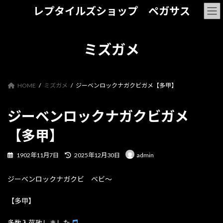
コ
ナ
レプタイルズショップ ペガサス
ン
ビ
テ
ゲ
ン
ー
ツ
シ
ミズガメ
へ
ョ
ス
ン
キ
に
ッ
移
HOME
ミズガメ
ジーベンロックナガクビガメ【多甲】
プ
動
ジーベンロックナガクビガメ
【多甲】
最
1902年11月7日
2025年12月30日
admin
終
更
ジーベンロックナガクビ ベビ～
新
日
時
【多甲】
:
多数入荷致しました