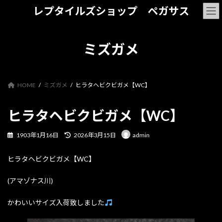
コ
ナ
レプタイルズショップ ペガサス
ン
ビ
テ
ゲ
ン
ー
ツ
シ
ミズガメ
へ
ョ
ス
ン
キ
に
ッ
移
HOME
ミズガメ
ヒラタヘビクビガメ【WC】
プ
動
ヒラタヘビクビガメ【WC】
最
1903年1月16日
2026年3月15日
admin
終
更
ヒラタヘビクビガメ【WC】
新
日
時
(アマゾナス川)
:
かわいいサイズ入荷致しました