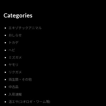
Categories
エキゾチックアニマル
おしらせ
トカゲ
ヘビ
ミズガメ
ヤモリ
リクガメ
両生類・その他
中古品
入荷速報
活エサ(コオロギ・ワーム等)