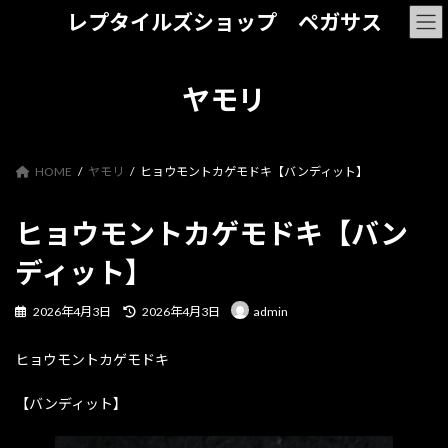
コ
ナ
レプタイルズショップ ペガサス
ン
ビ
テ
ゲ
ン
ー
ツ
シ
ヤモリ
へ
ョ
ス
ン
キ
に
ッ
移
HOME
ヤモリ
ヒョウモントカゲモドキ【バンディット】
プ
動
ヒョウモントカゲモドキ【バン
ディット】
最
2026年4月3日
2026年4月3日
admin
終
更
ヒョウモントカゲモドキ
新
日
時
【バンディット】
: