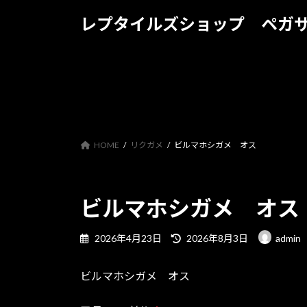
コ
ナ
レプタイルズショップ ペガ
ン
ビ
テ
ゲ
ン
ー
ツ
シ
へ
ョ
ス
ン
キ
に
ッ
移
HOME
リクガメ
ビルマホシガメ オス
プ
動
ビルマホシガメ オス
最
2026年4月23日
2026年8月3日
admin
終
更
ビルマホシガメ オス
新
日
時