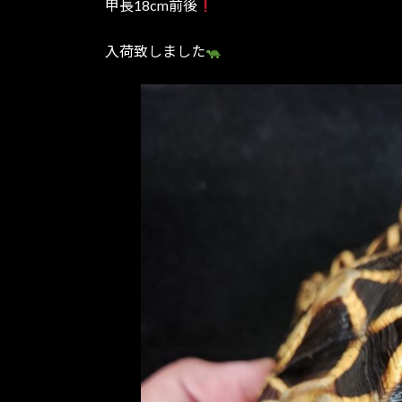
甲長18cm前後
:
入荷致しました