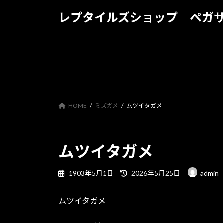
コ
ナ
レプタイルズショップ ペガ
ン
ビ
テ
ゲ
ン
ー
ツ
シ
へ
ョ
ス
ン
キ
に
ッ
移
HOME
ミズガメ
ムツイタガメ
プ
動
ムツイタガメ
最
1903年5月1日
2026年5月25日
admin
終
更
ムツイタガメ
新
日
時