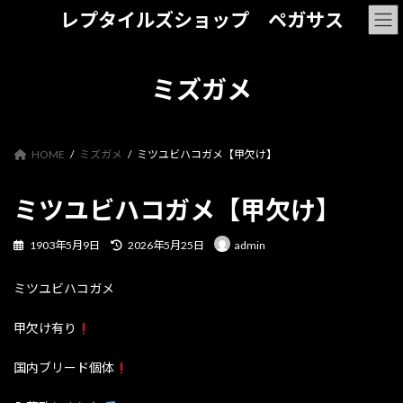
コ
ナ
レプタイルズショップ ペガサス
ン
ビ
テ
ゲ
ン
ー
ツ
シ
ミズガメ
へ
ョ
ス
ン
キ
に
ッ
移
HOME
ミズガメ
ミツユビハコガメ【甲欠け】
プ
動
ミツユビハコガメ【甲欠け】
最
1903年5月9日
2026年5月25日
admin
終
更
ミツユビハコガメ
新
日
時
甲欠け有り
:
国内ブリード個体