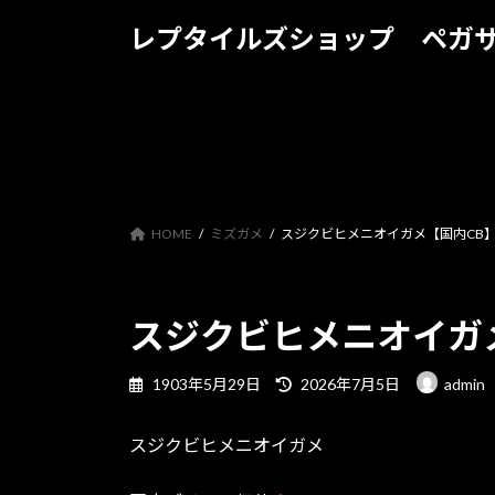
コ
ナ
レプタイルズショップ ペガ
ン
ビ
テ
ゲ
ン
ー
ツ
シ
へ
ョ
ス
ン
キ
に
ッ
移
HOME
ミズガメ
スジクビヒメニオイガメ【国内CB
プ
動
スジクビヒメニオイガ
最
1903年5月29日
2026年7月5日
admin
終
更
スジクビヒメニオイガメ
新
日
時