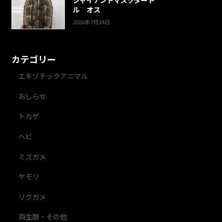
ジャイアントマスクタート
ル オス
2026年7月24日
カテゴリー
エキゾチックアニマル
おしらせ
トカゲ
ヘビ
ミズガメ
ヤモリ
リクガメ
両生類・その他