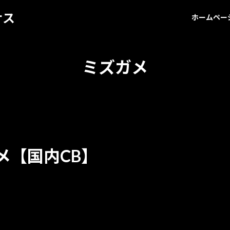
サス
ホームペー
ミズガメ
】
メ【国内CB】