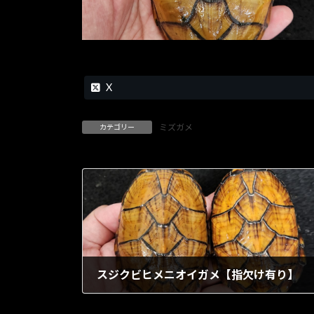
X
ミズガメ
カテゴリー
スジクビヒメニオイガメ【指欠け有り】
1903年5月29日