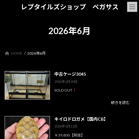
コ
ナ
レプタイルズショップ ペガサス
ン
ビ
テ
ゲ
ン
ー
ツ
シ
2026年6月
へ
ョ
ス
ン
キ
に
ッ
移
HOME
2026年6月
プ
動
中古ケージ3045
2026年6月30日
SOLD OUT
続きを読む
キイロドロガメ【国内CB】
2026年6月12日
￥39,800【税抜】