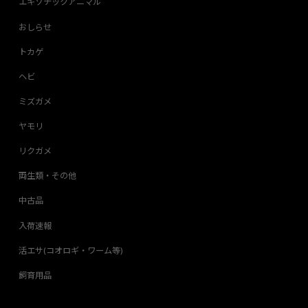
エキゾチックアニマル
おしらせ
トカゲ
ヘビ
ミズガメ
ヤモリ
リクガメ
両生類・その他
中古品
入荷速報
活エサ(コオロギ・ワーム等)
飼育用品