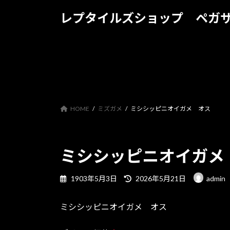
コ
ナ
レプタイルズショップ ペガ
ン
ビ
テ
ゲ
ン
ー
ツ
シ
へ
ョ
ス
ン
キ
に
ッ
移
HOME
ミズガメ
ミシシッピニオイガメ オス
プ
動
ミシシッピニオイガメ
最
1903年5月3日
2026年5月21日
admin
終
更
ミシシッピニオイガメ オス
新
日
時