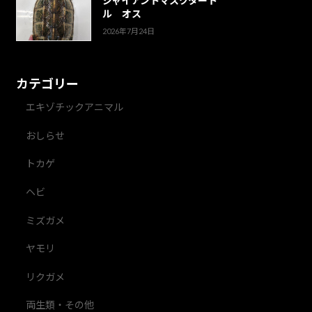
ジャイアントマスクタート
ル オス
2026年7月24日
カテゴリー
エキゾチックアニマル
おしらせ
トカゲ
ヘビ
ミズガメ
ヤモリ
リクガメ
両生類・その他