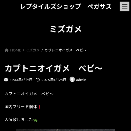
コ
ナ
レプタイルズショップ ペガサス
ン
ビ
テ
ゲ
ン
ー
ツ
シ
ミズガメ
へ
ョ
ス
ン
キ
に
ッ
移
HOME
ミズガメ
カブトニオイガメ ベビ～
プ
動
カブトニオイガメ ベビ～
最
1903年5月9日
2026年5月25日
admin
終
更
カブトニオイガメ ベビ～
新
日
時
国内ブリード個体
:
入荷致しました